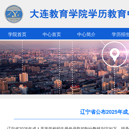
学院首页
中心首页
中心简介
学历招
辽宁省公布2025年
辽宁
省
202
5
年成人高等学校招生最低录取控制分数线划定如下，现予