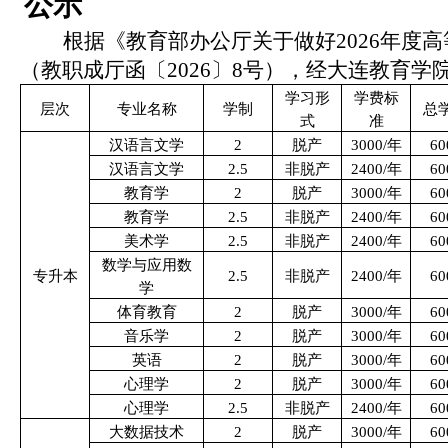
公示
根据《教育部办公厅关于做好
2026
年度高
（教职成厅函〔
2026
〕
8
号），经大连教育学
学习形
学费标
层次
专业名称
学制
总
式
准
汉语言文学
2
脱产
3000/
年
60
汉语言文学
2.5
非脱产
2400/
年
60
教育学
2
脱产
3000/
年
60
教育学
2.5
非脱产
2400/
年
60
美术学
2.5
非脱产
2400/
年
60
数学与应用数
专升本
2.5
非脱产
2400/
年
60
学
体育教育
2
脱产
3000/
年
60
音乐学
2
脱产
3000/
年
60
英语
2
脱产
3000/
年
60
心理学
2
脱产
3000/
年
60
心理学
2.5
非脱产
2400/
年
60
大数据技术
2
脱产
3000/
年
60