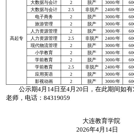
大数据与会计
2
脱产
3000/
年
60
大数据与会计
2.5
非脱产
2400/
年
60
电子商务
2
脱产
3000/
年
60
旅游管理
2
脱产
3000/
年
60
人力资源管理
2
脱产
3000/
年
60
高起专
人力资源管理
2.5
非脱产
2400/
年
60
现代物流管理
2
脱产
3000/
年
60
小学教育
2
脱产
3000/
年
60
学前教育
2
脱产
3000/
年
60
学前教育
2.5
非脱产
2400/
年
60
应用英语
2
脱产
3000/
年
60
影视动画
2
脱产
3000/
年
60
公示期
4
月
14
日至
4
月
20
日，在此期间如有
老师，电话：
84319059
大连教育学院
2026
年
4
月
14
日